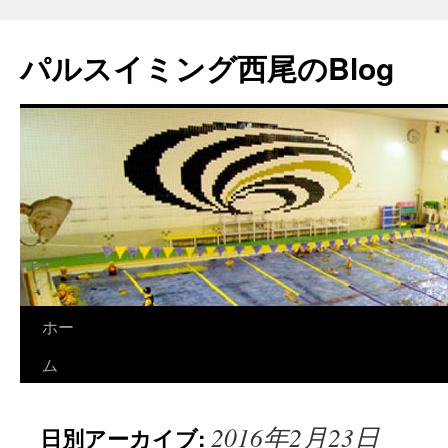
パルスイミング西尾のBlog
コ
ホー
ン
ム
テ
2016年2月23日
日別アーカイブ:
ン