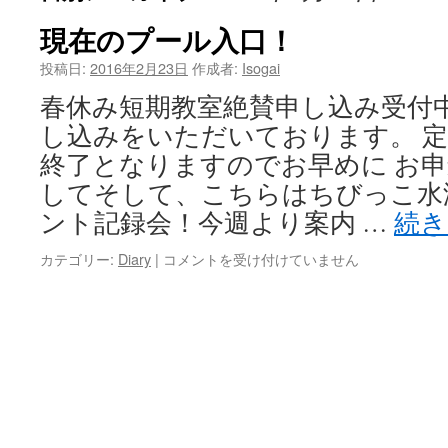
ツ
現在のプール入口！
へ
投稿日:
2016年2月23日
作成者:
Isogai
春休み短期教室絶賛申し込み受付中
ス
し込みをいただいております。 
キ
終了となりますのでお早めに お申
ッ
してそして、こちらはちびっこ水
ント記録会！今週より案内 …
続
プ
現
カテゴリー:
Diary
|
コメントを受け付けていません
在
の
プ
ー
ル
入
口！
は