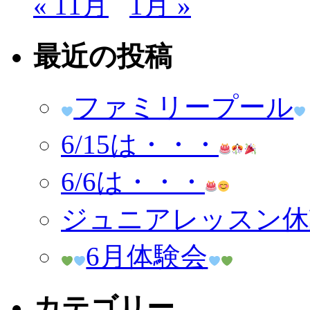
« 11月
1月 »
最近の投稿
ファミリープール
6/15は・・・
6/6は・・・
ジュニアレッスン休講
6月体験会
カテゴリー