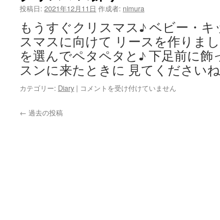
ア
投稿日:
2021年12月11日
作成者:
nimura
(昼)
もうすぐクリスマス♪ ベビー・
は
スマスに向けて リースを作りまし
を選んでペタペタと♪ 下足前に飾
スンに来たときに 見てください
ク
カテゴリー:
Diary
|
コメントを受け付けていません
リ
ス
←
過去の投稿
マ
ス
飾
り
は