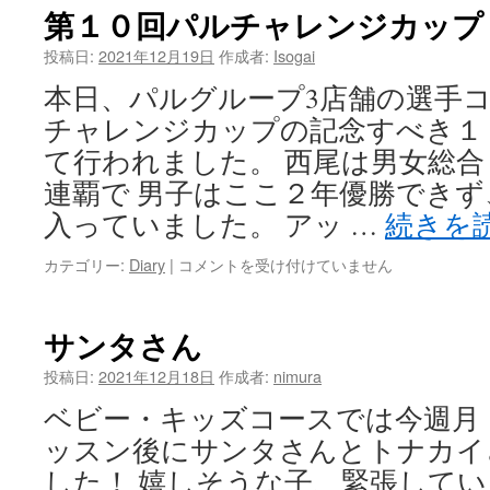
強
第１０回パルチャレンジカップ
化
練
投稿日:
2021年12月19日
作成者:
Isogai
習
本日、パルグループ3店舗の選手コ
は
チャレンジカップの記念すべき１
て行われました。 西尾は男女総合
連覇で 男子はここ２年優勝でき
入っていました。 アッ …
続きを
第
カテゴリー:
Diary
|
コメントを受け付けていません
１
０
回
サンタさん
パ
ル
投稿日:
2021年12月18日
作成者:
nimura
チ
ベビー・キッズコースでは今週月
ャ
レ
ッスン後にサンタさんとトナカイ
ン
した！ 嬉しそうな子、緊張して
ジ