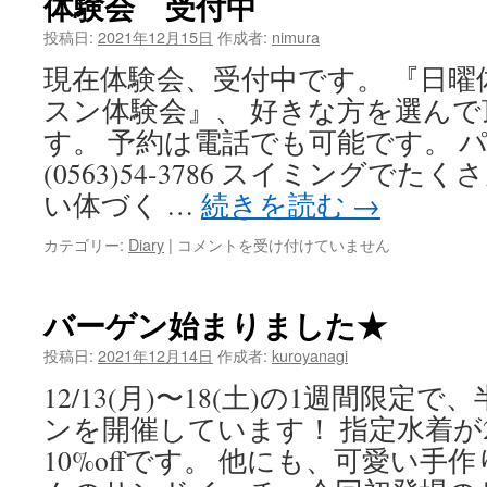
体験会 受付中
残
り
投稿日:
2021年12月15日
作成者:
nimura
3
現在体験会、受付中です。 『日曜
日
で
スン体験会』、 好きな方を選ん
す！
す。 予約は電話でも可能です。 
は
(0563)54-3786 スイミングで
い体づく …
続きを読む
→
体
カテゴリー:
Diary
|
コメントを受け付けていません
験
会
受
バーゲン始まりました★
付
中
投稿日:
2021年12月14日
作成者:
kuroyanagi
は
12/13(月)〜18(土)の1週間限
ンを開催しています！ 指定水着が2
10%offです。 他にも、可愛い