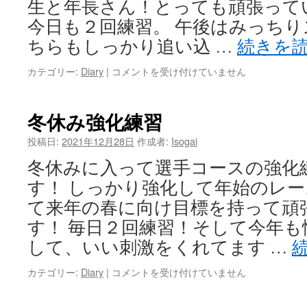
生と年長さん！とっても頑張って
今日も２回練習。 午後はみっちり
ちらもしっかり追い込 …
続きを
タ
カテゴリー:
Diary
|
コメントを受け付けていません
イ
ム
測
冬休み強化練習
定
会
投稿日:
2021年12月28日
作成者:
Isogai
は
冬休みに入って選手コースの強化
す！ しっかり強化して年始のレー
て来年の春に向け目標を持って頑
す！ 毎日２回練習！そして今年も
して、いい刺激をくれてます …
冬
カテゴリー:
Diary
|
コメントを受け付けていません
休
み