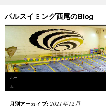
パルスイミング西尾のBlog
コ
ホー
ン
ム
テ
2021年12月
月別アーカイブ:
ン