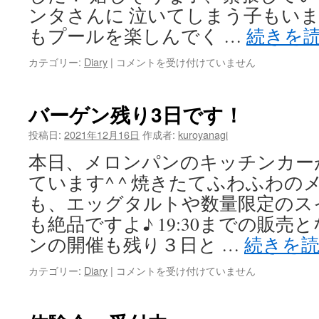
カ
ンタさんに 泣いてしまう子もいました
ッ
もプールを楽しんでく …
続きを
プ
は
サ
カテゴリー:
Diary
|
コメントを受け付けていません
ン
タ
さ
バーゲン残り3日です！
ん
は
投稿日:
2021年12月16日
作成者:
kuroyanagi
本日、メロンパンのキッチンカー
ています^ ^ 焼きたてふわふわの
も、エッグタルトや数量限定のス
も絶品ですよ♪ 19:30までの販売
ンの開催も残り３日と …
続きを
バ
カテゴリー:
Diary
|
コメントを受け付けていません
ー
ゲ
ン