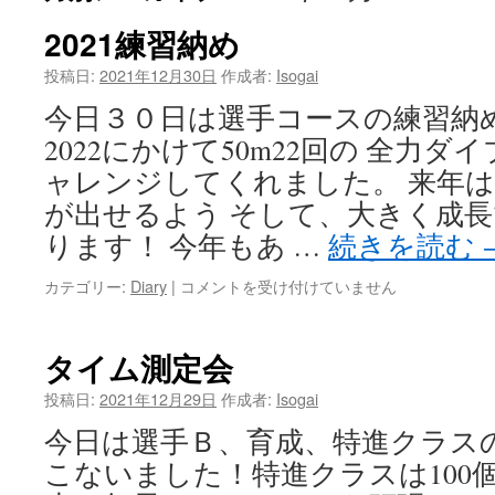
ツ
2021練習納め
へ
投稿日:
2021年12月30日
作成者:
Isogai
今日３０日は選手コースの練習納
ス
2022にかけて50m22回の 全力
キ
ャレンジしてくれました。 来年
ッ
が出せるよう そして、大きく成
ります！ 今年もあ …
続きを読む
プ
2021
カテゴリー:
Diary
|
コメントを受け付けていません
練
習
納
タイム測定会
め
は
投稿日:
2021年12月29日
作成者:
Isogai
今日は選手Ｂ、育成、特進クラス
こないました！特進クラスは100個