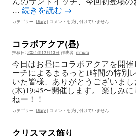
んのサンドイッチ、今回初登場の
…
続きを読む
→
バ
カテゴリー:
Diary
|
コメントを受け付けていません
ー
ゲ
ン
コラボアクア(昼)
始
ま
投稿日:
2021年12月13日
作成者:
nimura
り
今日はお昼にコラボアクアを開催し
ま
し
ーチによるまるっと1時間の特別レ
た
いた皆様、ありがとうございました
★
は
(木)19:45〜開催します。 楽し
ねー！！
コ
カテゴリー:
Diary
|
コメントを受け付けていません
ラ
ボ
ア
クリスマス飾り
ク