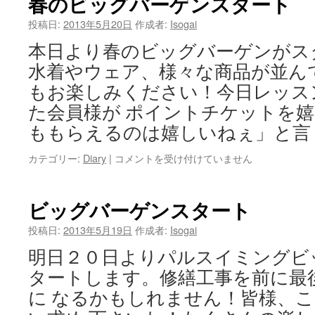
春のビッグバーゲンスタート
ッ
ク
投稿日:
2013年5月20日
作成者:
Isogai
週
本日より春のビッグバーゲンがス
間
は
水着やウェア、様々な商品が並ん
もお楽しみください！今日レッス
た会員様が ポイントチケットを
ももらえるのは嬉しいねぇ」と言
カテゴリー:
Diary
|
春
コメントを受け付けていません
の
ビ
ッ
ビッグバーゲンスタート
グ
バ
投稿日:
2013年5月19日
作成者:
Isogai
ー
明日２０日よりパルスイミングビ
ゲ
ン
タートします。修繕工事を前に最
ス
に なるかもしれません！皆様、
タ
ー