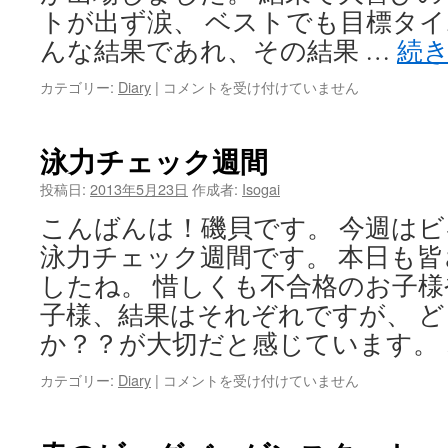
トが出ず涙、 ベストでも目標タイ
んな結果であれ、その結果 …
続
カテゴリー:
Diary
|
三
コメントを受け付けていません
河
地
区
泳力チェック週間
春
季
投稿日:
2013年5月23日
作成者:
Isogai
認
こんばんは！磯貝です。 今週は
定
大
泳力チェック週間です。 本日も
会
したね。 惜しくも不合格のお子
は
子様、結果はそれぞれですが、 
か？？が大切だと感じています。
カテゴリー:
Diary
|
泳
コメントを受け付けていません
力
チ
ェ