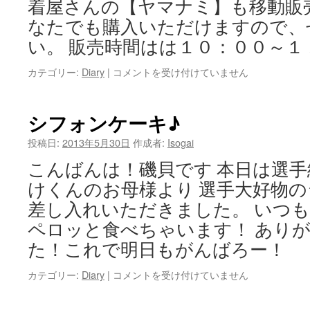
着屋さんの【ヤマナミ】も移動販
なたでも購入いただけますので、
い。 販売時間はは１０：００～１
カテゴリー:
Diary
|
パ
コメントを受け付けていません
ル
ス
イ
シフォンケーキ♪
ミ
ン
投稿日:
2013年5月30日
作成者:
Isogai
グ
こんばんは！磯貝です 本日は選
フ
ェ
けくんのお母様より 選手大好物
ス
差し入れいただきました。 いつ
テ
ィ
ペロッと食べちゃいます！ あり
バ
た！これで明日もがんばろー！
ル
は
カテゴリー:
Diary
|
シ
コメントを受け付けていません
フ
ォ