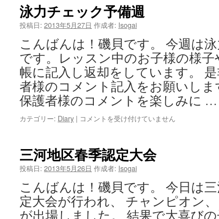
ン
泳力チェック予備週
ケ
ー
投稿日:
2013年5月27日
作成者:
Isogai
キ
こんばんは！磯貝です。 今週は
♪
は
です。レッスン中のお子様の様子
帳に記入し返却をしています。 
者様のコメント記入をお願いしま
保護者様のコメントを楽しみに 
カテゴリー:
Diary
|
泳
コメントを受け付けていません
力
チ
ェ
三河地区春季認定大会
ッ
ク
投稿日:
2013年5月26日
作成者:
Isogai
予
こんばんは！磯貝です。 今日は
備
週
定大会が行われ、 チャンピオン
は
が出場しました。 結果で大喜び