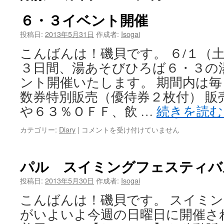
６・３イベント開催
ツ
投稿日:
2013年5月31日
作成者:
Isogai
へ
こんばんは！磯貝です。 ６/１（
ス
３日間、湯あそびひろば６・３の
キ
ント開催いたします。 期間内は毎
ッ
数券特別販売（優待券２枚付） 販
や６３％ＯＦＦ、飲 …
続きを読
プ
カテゴリー:
Diary
|
６・
コメントを受け付けていません
３
イ
ベ
パル スイミングフェスティバ
ン
ト
投稿日:
2013年5月30日
作成者:
Isogai
開
こんばんは！磯貝です。 スイミ
催
は
がいよいよ今週の日曜日に開催さ