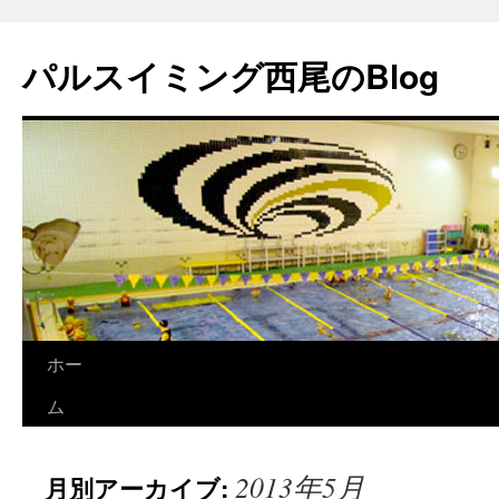
パルスイミング西尾のBlog
ホー
コ
ム
ン
テ
2013年5月
月別アーカイブ:
ン