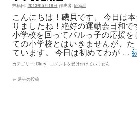
イ
投稿日:
2013年5月18日
作成者:
Isogai
ベ
こんにちは！磯貝です。 今日は
ン
ト
りましたね！絶好の運動会日和で
申
小学校を回ってパルっ子の応援を
込
み
ての小学校とはいきませんが、た
ス
ています。 今日は初めてわが …
タ
ー
カテゴリー:
Diary
|
小
コメントを受け付けていません
ト！！
学
は
校
←
過去の投稿
運
動
会
は