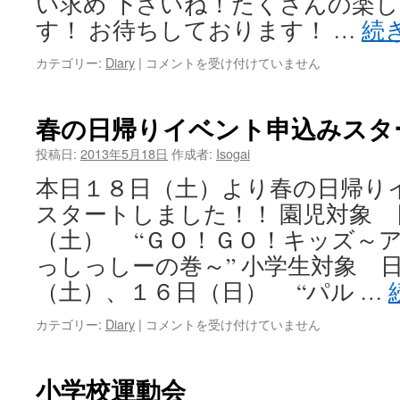
い求め 下さいね！たくさんの楽
ト
す！ お待ちしております！ …
続
は
カテゴリー:
Diary
|
ビ
コメントを受け付けていません
ッ
グ
バ
春の日帰りイベント申込みスタ
ー
ゲ
投稿日:
2013年5月18日
作成者:
Isogai
ン
本日１８日（土）より春の日帰り
ス
タ
スタートしました！！ 園児対象 
ー
（土） “ＧＯ！ＧＯ！キッズ～
ト
は
っしっしーの巻～” 小学生対象 
（土）、１６日（日） “パル …
カテゴリー:
Diary
|
春
コメントを受け付けていません
の
日
帰
小学校運動会
り