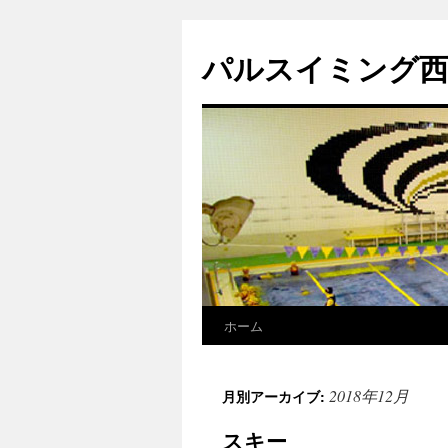
パルスイミング西尾
ホーム
コ
ン
2018年12月
月別アーカイブ:
テ
スキー
ン