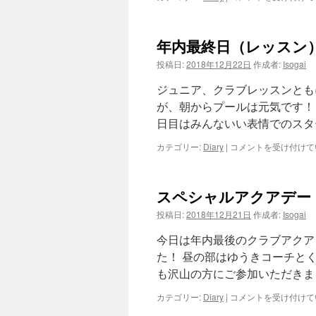
ュ
ニ
ア
年内最終日（レッスン
県
合
投稿日:
2018年12月22日
作成者:
Isogai
宿
終
ジュニア、クラブレッスンとも
了
が、朝からプールは元気です！
は
日目はみんないい表情でのスタ
年
カテゴリー:
Diary
|
コメントを受け付けて
内
最
終
スペシャルアクアデー
日
（レ
投稿日:
2018年12月21日
作成者:
Isogai
ッ
ス
今日は年内最後のクラブアクア
ン）
た！ 昼の部はゆうきコーチと
は
も沢山の方にご参加いただきま
ス
カテゴリー:
Diary
|
コメントを受け付けて
ペ