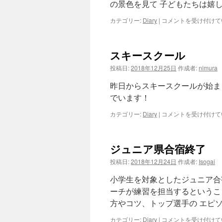
の景色を見て 子どもたちは嬉
ス
カテゴリー:
Diary
|
コメントを受け付けて
キ
ー
ス
スキースクール
ク
ー
投稿日:
2018年12月25日
作成者:
nimura
ル
2
昨日からスキースクールが始ま
は
でいます！
ス
カテゴリー:
Diary
|
コメントを受け付けて
キ
ー
ス
ジュニア県合宿終了
ク
ー
投稿日:
2018年12月24日
作成者:
Isogai
ル
は
小学生を対象としたジュニア合
ーチが練習を担当するというこ
方やコツ、トップ選手の エピ
ジ
カテゴリー:
Diary
|
コメントを受け付けて