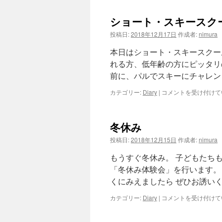
シ
ャ
ショート・スキースク
ル
ア
投稿日:
2018年12月17日
作成者:
nimura
ク
ア
本日はショート・スキースクー
デ
れる方、低年齢の方にピッタリ
ー
前に、パルでスキーにチャレン
は
シ
カテゴリー:
Diary
|
コメントを受け付けて
ョ
ー
ト・
冬休み
ス
キ
投稿日:
2018年12月15日
作成者:
nimura
ー
ス
もうすぐ冬休み。 子どもたちもワ
ク
「冬休み体験会」を行います。
ー
くにみえましたら ぜひお誘い
ル
申
冬
カテゴリー:
Diary
|
コメントを受け付けて
込
休
み
み
日