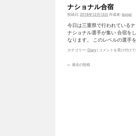
は
で
ナショナル合宿
す！
は
投稿日:
2018年12月13日
作成者:
Isogai
今日は三重県で行われているナ
ナショナル選手が集い 合宿を
なります。 このレベルの選手
ナ
カテゴリー:
Diary
|
コメントを受け付けて
シ
ョ
←
過去の投稿
ナ
ル
合
宿
は