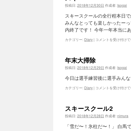
投稿日:
2018年12月30日
作成者:
Isogai
ツ
スキースクールの全行程本日で
へ
みんなとっても楽しかったーっ
内終了です！ 今年一年本当にあ
ス
ス
カテゴリー:
Diary
|
コメントを受け付けて
キ
キ
ー
ッ
は
年末大掃除
プ
投稿日:
2018年12月29日
作成者:
Isogai
今日は選手練習後に選手みんな
年
カテゴリー:
Diary
|
コメントを受け付けて
末
大
掃
スキースクール2
除
は
投稿日:
2018年12月28日
作成者:
nimura
「雪だ〜！氷柱だ〜！」 白馬